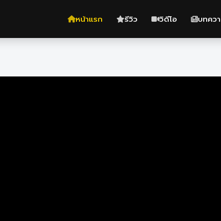
หน้าแรก
รีวิว
วิดีโอ
บทควา